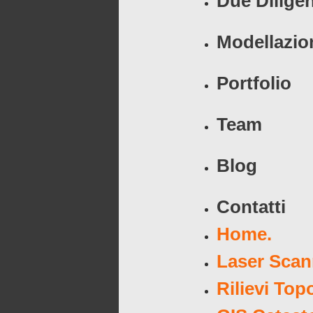
Due Dilige
Modellazio
Portfolio
Team
Blog
Contatti
Home.
Laser Scan
Rilievi Top