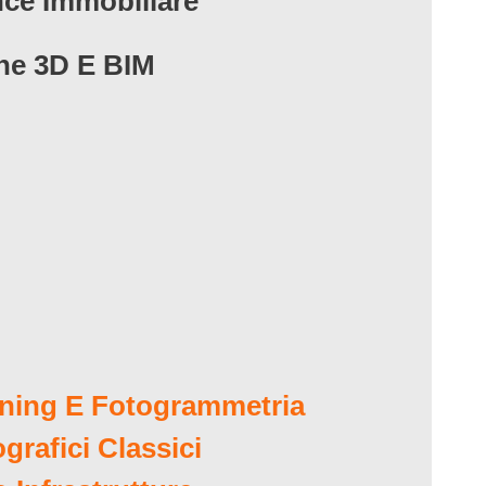
nce Immobiliare
ne 3D E BIM
ning E Fotogrammetria
ografici Classici