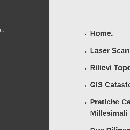
u:
Home.
Laser Scan
Rilievi Top
GIS Catasto
Pratiche Ca
Millesimali