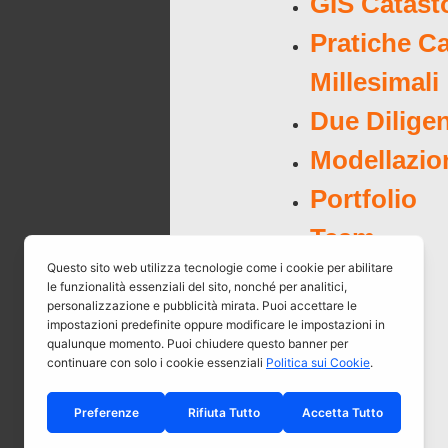
GIS Catasto
Pratiche Ca
Millesimali
Due Dilige
Modellazio
Portfolio
Team
Blog
Contatti