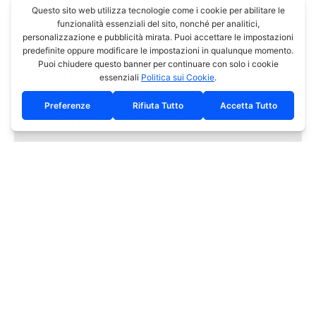
LASERSCANNER KOSTEN EXTREM
HOCH: LOHNT SICH DIE
ANSCHAFFUNG ODER IST DIE
BEAUFTRAGUNG QUALIFIZIERTER
FACHLEUTE DIE BESSERE WAHL?
Keep In Touch
Unser
Kontakt
Instagram
ELGEO
Standort
S.r.l.
Tel.
Powered By Lars.it
Privacy Policy
0471
Professional
Pillhof 43/A I-
Cookie Policy
192
land
39057
© 2025 ELGEO All
16 92
surveying
Frangarto/Appiano