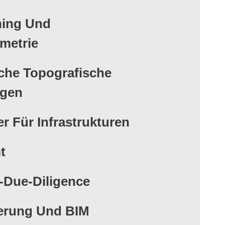
ning Und
metrie
che Topografische
gen
r Für Infrastrukturen
t
-Due-Diligence
erung Und BIM