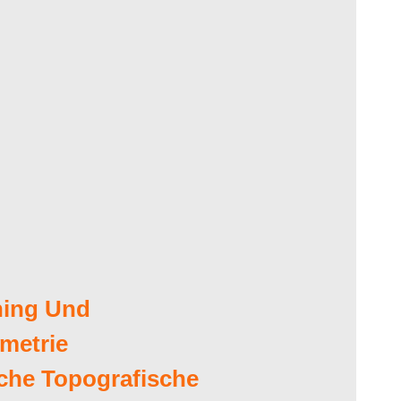
ning Und
metrie
che Topografische