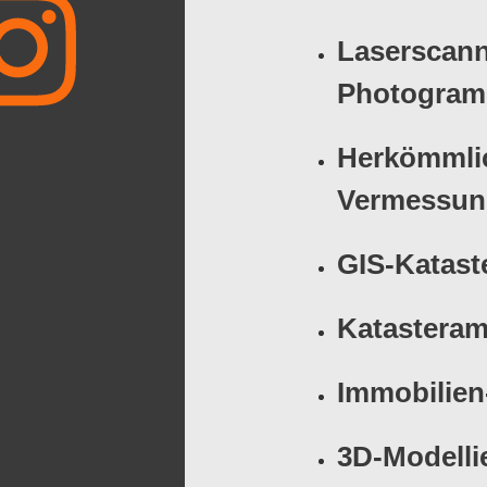
Laserscan
Photogram
Herkömmli
Vermessun
GIS-Kataste
Katasteram
Immobilien
3D-Modelli