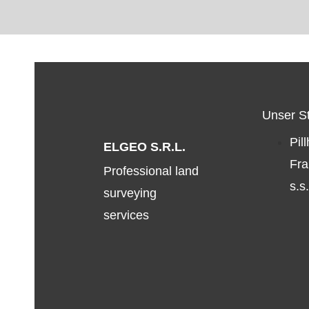
Unser S
Pil
ELGEO S.r.l.
Fra
Professional land
s.s
surveying
services