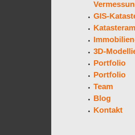
Vermessun
GIS-Kataste
Katasteram
Immobilien
3D-Modelli
Portfolio
Portfolio
Team
Blog
Kontakt