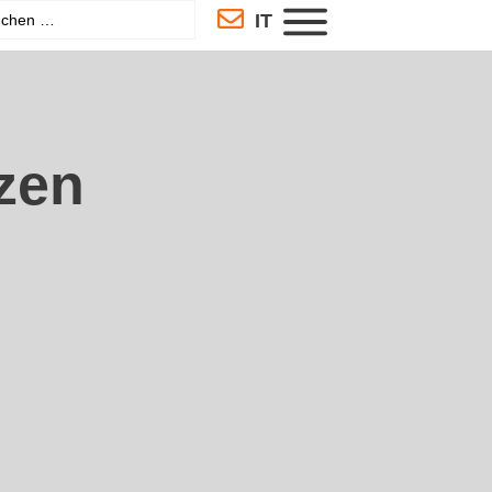
IT
zen