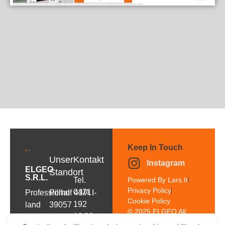
Keep In Touch
Unser
Kontakt
Instagram
ELGEO
Standort
S.r.l.
Tel.
Powered By Lars.it
Privacy Policy
0471
Professional
Pillhof 43/A I-
Cookie Policy
192
land
39057
© 2025 ELGEO All
16 92
surveying
Frangarto/Appiano
Rights Reserved