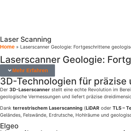
Laser Scanning
Home
»
Laserscanner Geologie: Fortgeschrittene geologi
Laserscanner Geologie: Fort
Mehr Erfahren
3D-Technologien für präzise 
Der
3D-Laserscanner
stellt eine echte Revolution im Be
geologische Vermessungen und liefert präzise dreidimens
Dank
terrestrischem Laserscanning
(
LiDAR
oder
TLS – T
Geländes, Felswände, Erdrutsche, Hohlräume und geologisc
Elgeo