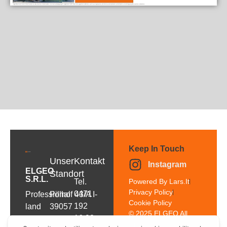
Keep In Touch
Unser
Kontakt
Instagram
ELGEO
Standort
S.r.l.
Tel.
Powered By Lars.it
Privacy Policy
0471
Professional
Pillhof 43/A I-
Cookie Policy
192
land
39057
© 2025 ELGEO All
16 92
surveying
Frangarto/Appiano
Rights Reserved