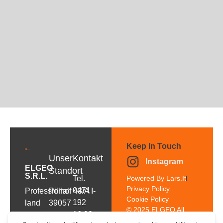
Keep In Touch
Unser
Kontakt
Instagram
ELGEO
Standort
S.r.l.
Tel.
Powered By Lars.it
Privacy Policy
0471
Professional
Pillhof 43/A I-
Cookie Policy
192
land
39057
© 2025 ELGEO All
16 92
surveying
Frangarto/Appiano
Rights Reserved