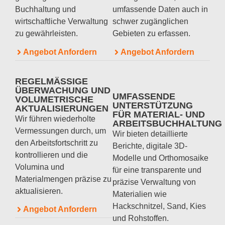
Buchhaltung und
umfassende Daten auch in
wirtschaftliche Verwaltung
schwer zugänglichen
zu gewährleisten.
Gebieten zu erfassen.
Angebot Anfordern
Angebot Anfordern
REGELMÄSSIGE Ü
BERWACHUNG UND V
UMFASSENDE
OLUMETRISCHE A
UNTERSTÜTZUNG
KTUALISIERUNGEN
FÜR MATERIAL- UND
Wir führen wiederholte
ARBEITSBUCHHALTUNG
Vermessungen durch, um
Wir bieten detaillierte
den Arbeitsfortschritt zu
Berichte, digitale 3D-
kontrollieren und die
Modelle und Orthomosaike
Volumina und
für eine transparente und
Materialmengen präzise zu
präzise Verwaltung von
aktualisieren.
Materialien wie
Hackschnitzel, Sand, Kies
Angebot Anfordern
und Rohstoffen.